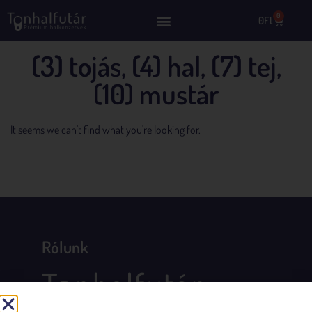
0
0
Ft
(3) tojás, (4) hal, (7) tej,
(10) mustár
It seems we can't find what you're looking for.
Rólunk