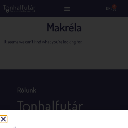
0
0
Ft
Makréla
It seems we can't find what you're looking for.
Rólunk
Összegyűjtöttük Számodra Európa legfinomabb