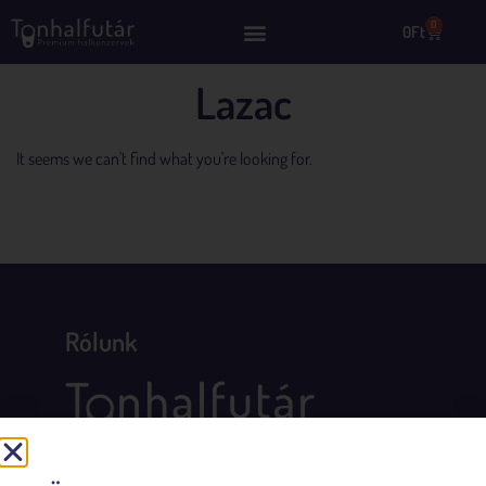
0
0
Ft
Lazac
It seems we can't find what you're looking for.
Rólunk
Összegyűjtöttük Számodra Európa legfinomabb