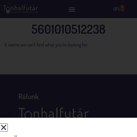
0
0
Ft
5601010512238
It seems we can't find what you're looking for.
Rólunk
Összegyűjtöttük Számodra Európa legfinomabb