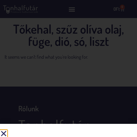
0
0
Ft
Tőkehal, szűz olíva olaj,
füge, dió, só, liszt
It seems we can't find what you're looking for.
Rólunk