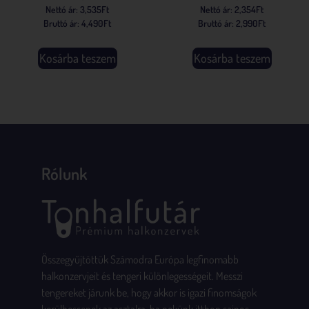
Nettó ár:
3,535
Ft
Nettó ár:
2,354
Ft
Bruttó ár:
4,490
Ft
Bruttó ár:
2,990
Ft
Kosárba teszem
Kosárba teszem
Rólunk
Összegyűjtöttük Számodra Európa legfinomabb
halkonzervjeit és tengeri különlegességeit. Messzi
tengereket járunk be, hogy akkor is igazi finomságok