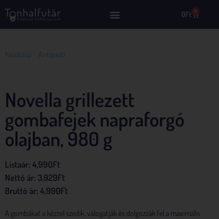
0
0
Ft
Kezdőlap
/
Antipasti
/ Novella grillezett gombafejek napraforgó
olajban, 980 g
Novella grillezett
gombafejek napraforgó
olajban, 980 g
Listaár:
4,990
Ft
Nettó ár:
3,929
Ft
Bruttó ár:
4,990
Ft
A gombákat a kézzel szedik, válogatják és dolgozzák fel a maximális