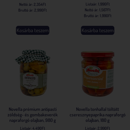
Listaár:
1,990
Ft
Nettó ár:
2,354
Ft
Nettó ár:
1,567
Ft
Bruttó ár:
2,990
Ft
Bruttó ár:
1,990
Ft
Kosárba teszem
Kosárba teszem
Novella prémium antipasti
Novella tonhallal töltött
zöldség- és gombakeverék
cseresznyepaprika napraforgó
napraforgó olajban, 980 g
olajban, 180 g
Listaár:
4,490
Ft
Listaár:
2,990
Ft