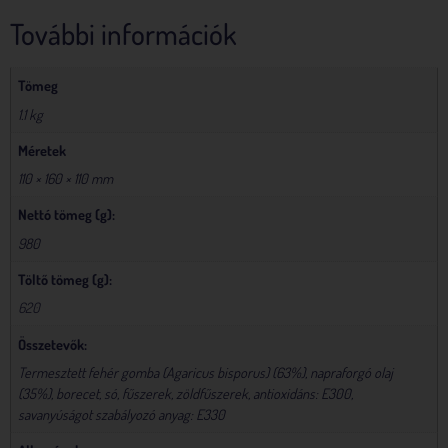
További információk
Tömeg
1.1 kg
Méretek
110 × 160 × 110 mm
Nettó tömeg (g):
980
Töltő tömeg (g):
620
Összetevők:
Termesztett fehér gomba (Agaricus bisporus) (63%), napraforgó olaj
(35%), borecet, só, fűszerek, zöldfűszerek, antioxidáns: E300,
savanyúságot szabályozó anyag: E330