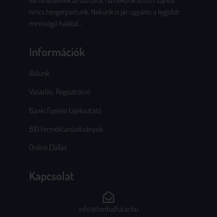
kerülhessenek az asztalra, ha nekünk itthon sajnos
nincs tengerpartunk. Nekünk is jár ugyanis a legjobb
minőségű halétel…
Információk
Rólunk
Vásárlás, Regisztráció
Banki fizetési tájékoztató
BIO terméktanúsítványok
Online Elállás
Kapcsolat
info@tonhalfutar.hu