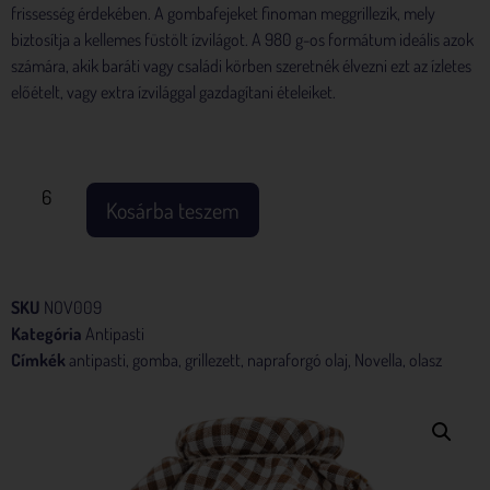
frissesség érdekében. A gombafejeket finoman meggrillezik, mely
biztosítja a kellemes füstölt ízvilágot. A 980 g-os formátum ideális azok
számára, akik baráti vagy családi körben szeretnék élvezni ezt az ízletes
előételt, vagy extra ízvilággal gazdagítani ételeiket.
Készleten
Kosárba teszem
SKU
NOV009
Kategória
Antipasti
Címkék
antipasti
,
gomba
,
grillezett
,
napraforgó olaj
,
Novella
,
olasz