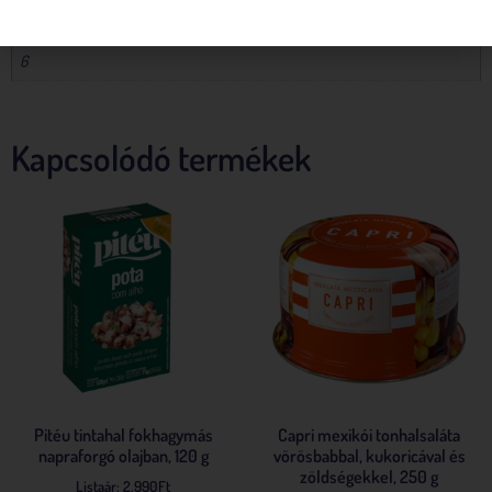
Karton mennyiség:
6
Kapcsolódó termékek
Pitéu tintahal fokhagymás
Capri mexikói tonhalsaláta
napraforgó olajban, 120 g
vörösbabbal, kukoricával és
zöldségekkel, 250 g
Listaár:
2,990
Ft