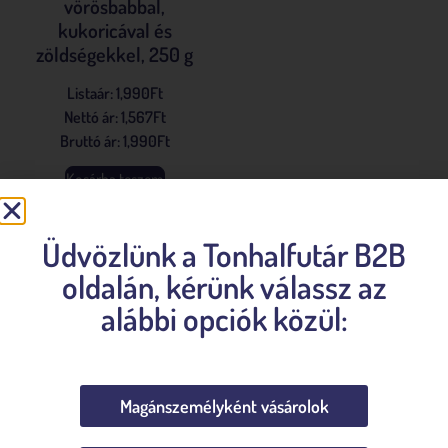
vörösbabbal,
kukoricával és
zöldségekkel, 250 g
Listaár:
1,990
Ft
Nettó ár:
1,567
Ft
Bruttó ár:
1,990
Ft
Kosárba teszem
Üdvözlünk a Tonhalfutár B2B
oldalán, kérünk válassz az
alábbi opciók közül:
Rólunk
Magánszemélyként vásárolok