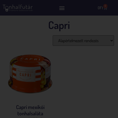
0
0
Ft
Capri
Összesen 1 találat
Capri mexikói
tonhalsaláta