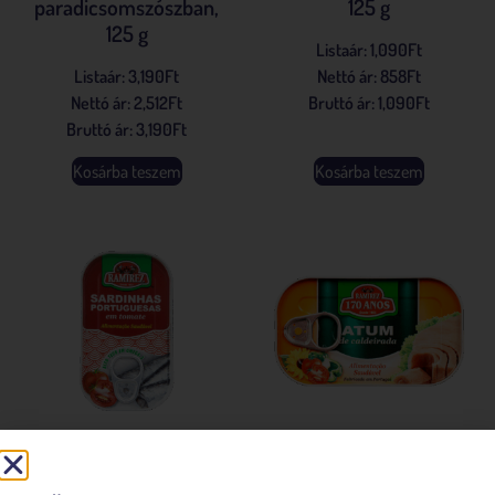
paradicsomszószban,
125 g
125 g
Listaár:
1,090
Ft
Listaár:
3,190
Ft
Nettó ár:
858
Ft
Nettó ár:
2,512
Ft
Bruttó ár:
1,090
Ft
Bruttó ár:
3,190
Ft
Kosárba teszem
Kosárba teszem
Ramirez szardínia
Ramirez tonhalfilé