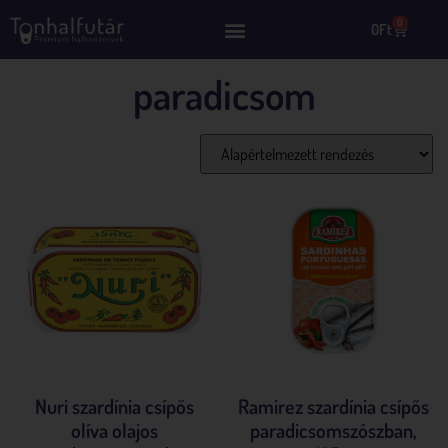
0
0
Ft
paradicsom
Mind a(z) 4 találat megjelenítve
Nuri szardínia csípős
Ramirez szardínia csípős
olíva olajos
paradicsomszószban,