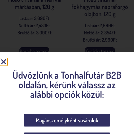
mártásban, 120 g
fokhagymás napraforgó
olajban, 120 g
Listaár:
3,090
Ft
Nettó ár:
2,433
Ft
Listaár:
2,990
Ft
Bruttó ár:
3,090
Ft
Nettó ár:
2,354
Ft
Bruttó ár:
2,990
Ft
Kosárba teszem
Kosárba teszem
Üdvözlünk a Tonhalfutár B2B
oldalán, kérünk válassz az
alábbi opciók közül:
Rólunk
Magánszemélyként vásárolok