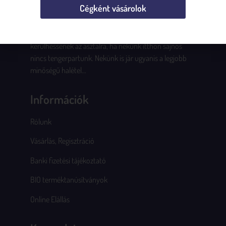
Cégként vásárolok
Összegyűjtöttük Számodra Európa legfinomabb
halkonzervjeit és tengeri különlegességeit. Messzi
tengereket járunk be, hogy akkor is igazi finomságok
kerülhessenek az asztalra, ha nekünk itthon sajnos
nincs tengerpartunk. Nekünk is jár ugyanis a legjobb
minőségű halétel…
Információk
Rólunk
Vásárlás, Regisztráció
Banki fizetési tájékoztató
BIO terméktanúsítványok
Online Elállás