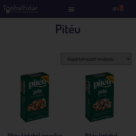
0
0
Ft
Pitéu
Mind a(z) 2 találat megjelenítve
Pitéu tintahal amerikai
Pitéu tintahal