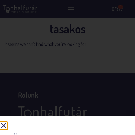
0
0
Ft
tasakos
It seems we can't find what you're looking for.
Rólunk
Összegyűjtöttük Számodra Európa legfinomabb