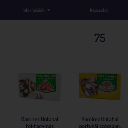
Információk
Kapcsolat
75
enítve
Ramirez tintahal
Ramirez tintahal
fokhagymás
portugál szószban,