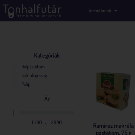
Termékeink
Kategóriák
Mind a(z) 3 találat megjel
Halpástétom
Különlegesség
Polip
Ár
-
Ramirez makréla
Minimum Price
Maximum Price
pástétom, 75 g