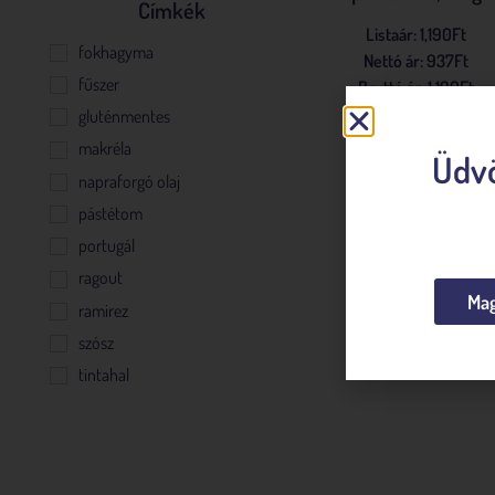
Címkék
Listaár:
1,190
Ft
fokhagyma
Nettó ár:
937
Ft
fűszer
Bruttó ár:
1,190
Ft
gluténmentes
makréla
Üdvö
napraforgó olaj
Kosárba teszem
pástétom
portugál
ragout
Mag
ramirez
szósz
tintahal